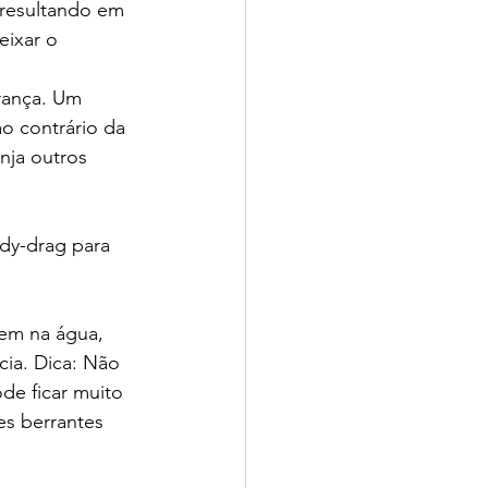
resultando em 
ixar o 
rança. Um 
o contrário da 
nja outros 
ody-drag para 
mem na água, 
ia. Dica: Não 
de ficar muito 
es berrantes 