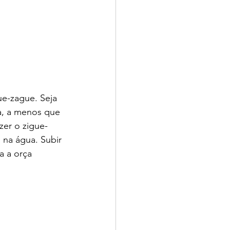
e-zague. Seja 
a, a menos que 
zer o zigue-
na água. Subir 
a a orça 