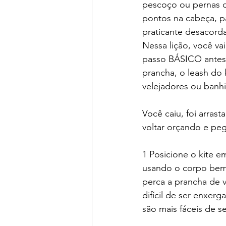
pescoço ou pernas d
pontos na cabeça, p
praticante desacord
Nessa lição, você va
passo BÁSICO antes 
prancha, o leash do k
velejadores ou banhi
Você caiu, foi arras
voltar orçando e peg
1 Posicione o kite 
usando o corpo bem 
perca a prancha de v
difícil de ser enxe
são mais fáceis de s