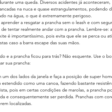
urante uma queda. Diversos acidentes já aconteceram, 
ancadas na nuca e quase estrangulamentos, podendo de
ado na água, o que é extremamente perigoso.
i aprender a resgatar a prancha sem o leash e com segu
de tentar realmente andar com a prancha. Lembre-se: a
ite é importantíssimo, pois evita que ele se perca ou ati
stas caso a barra escape das suas mãos.
tado e a prancha ficou para trás? Não esquente. Use o b
ar sua prancha:
em um dos lados da janela e faça a posição de super ho
estendido como uma canoa, fazendo bastante resistênc
ista, pois em certas condições de marolas, a prancha po
rgada e consequentemente ser perdida. Pranchas com cor
erem localizadas.